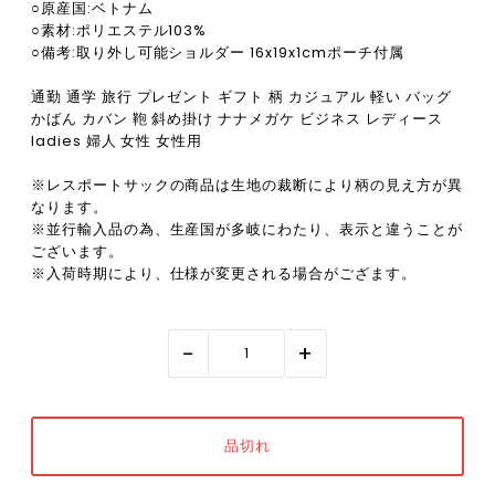
○原産国:ベトナム
○素材:ポリエステル103%
○備考:取り外し可能ショルダー 16x19x1cmポーチ付属
通勤 通学 旅行 プレゼント ギフト 柄 カジュアル 軽い バッグ
かばん カバン 鞄 斜め掛け ナナメガケ ビジネス レディース
ladies 婦人 女性 女性用
※レスポートサックの商品は生地の裁断により柄の見え方が異
なります。
※並行輸入品の為、生産国が多岐にわたり、表示と違うことが
ございます。
※入荷時期により、仕様が変更される場合がござます。
-
+