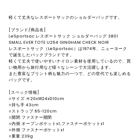
軽くて丈夫なレスポートサックのショルダーバッグです。
[ブランド/商品名]
LeSportsac レスポートサック ショルダーバッグ 3801
SMALL EVER TOTE U254 GINGHAM CHECK NOIR
レスポートサック（LeSportsac）は1974年、ニューヨーク
で誕生したバックブランドです。
軽くて丈夫で使いやすいナイロン素材を使用しているので、買
い物用から旅行用など様々なシーンで大活躍します。
また豊富なプリント柄も魅力の一つで、どの世代でも楽しめる
バッグです。
[スペック情報]
○サイズ:Ｈ20xW24xD10cm
○持ち手:43cm
○ストラップ:65-120cm
○開閉:ファスナー開閉
○内側:オープンポケットx1,ファスナーポケットx1
○外側:ファスナーポケットx1
○重量:239g