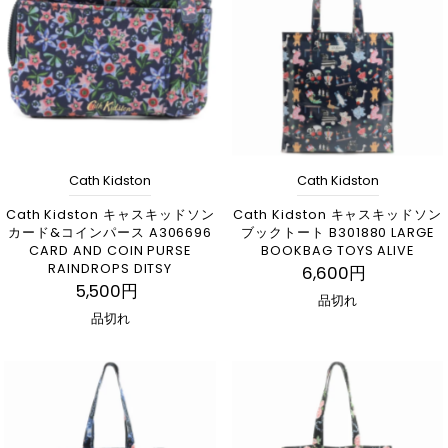
アルファベット順, A-Z
アルファベット順, Z-A
価格の安い順
価格の高い順
古い商品順
Cath Kidston
Cath Kidston
新着順
Cath Kidston キャスキッドソン
Cath Kidston キャスキッドソン
カード&コインパース A306696
ブックトート B301880 LARGE
CARD AND COIN PURSE
BOOKBAG TOYS ALIVE
RAINDROPS DITSY
6,600円
5,500円
品切れ
品切れ