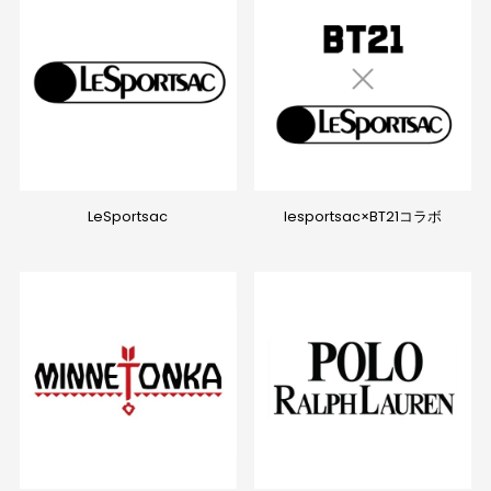
LeSportsac
lesportsac×BT21コラボ