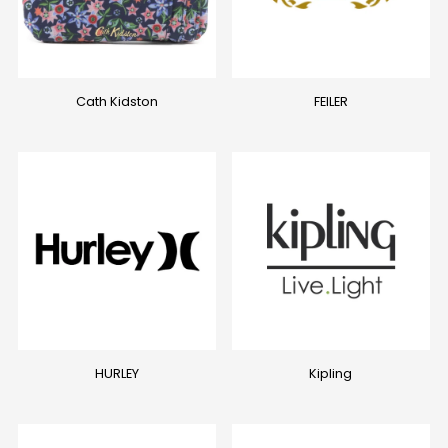
Cath Kidston
FEILER
HURLEY
Kipling