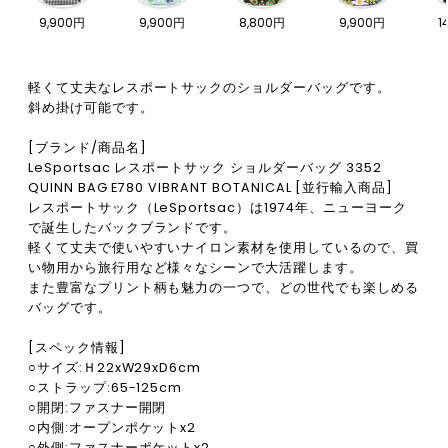
9,900円
9,900円
8,800円
9,900円
1
軽くて丈夫なレスポートサックのショルダーバッグです。
斜め掛け可能です。
[ブランド/商品名]
LeSportsac レスポートサック ショルダーバッグ 3352
QUINN BAG E780 VIBRANT BOTANICAL [並行輸入商品]
レスポートサック（LeSportsac）は1974年、ニューヨーク
で誕生したバックブランドです。
軽くて丈夫で使いやすいナイロン素材を使用しているので、買
い物用から旅行用など様々なシーンで大活躍します。
また豊富なプリント柄も魅力の一つで、どの世代でも楽しめる
バッグです。
[スペック情報]
○サイズ:Ｈ22xW29xD6cm
○ストラップ:65-125cm
○開閉:ファスナー開閉
○内側:オープンポケットx2
○外側:ファスナーポケットx2