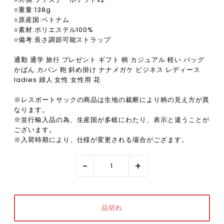
○重量:138g
○原産国:ベトナム
○素材:ポリエステル100%
○備考:長さ調節可能ストラップ
通勤 通学 旅行 プレゼント ギフト 柄 カジュアル 軽い バッグ
かばん カバン 鞄 斜め掛け ナナメガケ ビジネス レディース
ladies 婦人 女性 女性用 花
※レスポートサックの商品は生地の裁断により柄の見え方が異
なります。
※並行輸入品の為、生産国が多岐にわたり、表示と違うことが
ございます。
※入荷時期により、仕様が変更される場合がござます。
-
+