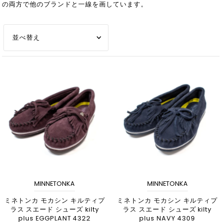
の両方で他のブランドと一線を画しています。
オススメ
関連性が最も高い
ベストセラー
アルファベット順, A-Z
アルファベット順, Z-A
価格の安い順
価格の高い順
古い商品順
MINNETONKA
MINNETONKA
新着順
ミネトンカ モカシン キルティプ
ミネトンカ モカシン キルティプ
ラス スエード シューズ kilty
ラス スエード シューズ kilty
plus EGGPLANT 4322
plus NAVY 4309