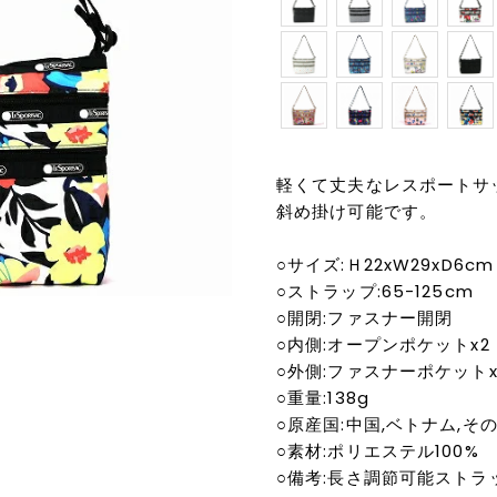
軽くて丈夫なレスポートサッ
斜め掛け可能です。
○サイズ:Ｈ22xW29xD6cm
○ストラップ:65-125cm
○開閉:ファスナー開閉
○内側:オープンポケットx2
○外側:ファスナーポケットx
○重量:138g
○原産国:中国,ベトナム,そ
○素材:ポリエステル100%
○備考:長さ調節可能ストラ