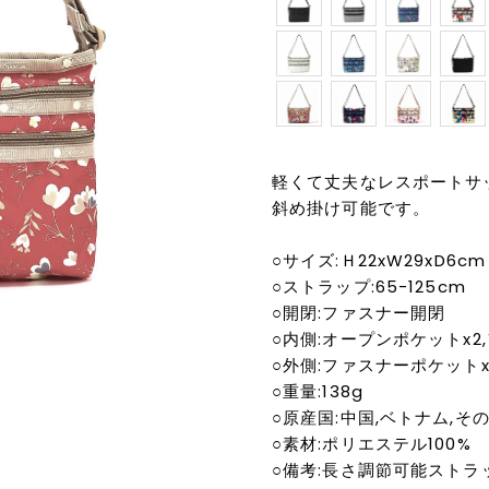
軽くて丈夫なレスポートサッ
斜め掛け可能です。
○サイズ:Ｈ22xW29xD6cm
○ストラップ:65-125cm
○開閉:ファスナー開閉
○内側:オープンポケットx2
○外側:ファスナーポケットx
○重量:138g
○原産国:中国,ベトナム,そ
○素材:ポリエステル100%
○備考:長さ調節可能ストラ