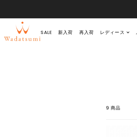
SALE
新入荷
再入荷
レディース
9 商品