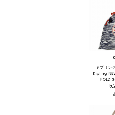
K
キプリン
Kipling N
FOLD Sc
5