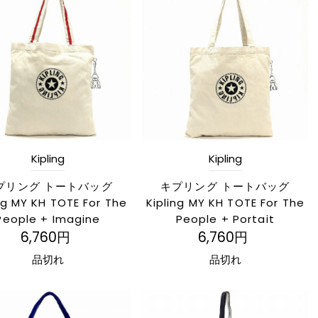
ベストセラー
アルファベット順, A-Z
アルファベット順, Z-A
価格の安い順
価格の高い順
Kipling
Kipling
古い商品順
プリング トートバッグ
キプリング トートバッグ
新着順
ng MY KH TOTE For The
Kipling MY KH TOTE For The
People + Imagine
People + Portait
6,760円
6,760円
品切れ
品切れ