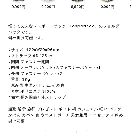
9,900円
9,900円
8,800円
9,900円
1
軽くて丈夫なレスポートサック（Lesportsac）のショルダー
バッグです。
斜め掛け可能です。
○サイズ:Ｈ22xW29xD6cm
○ストラップ:65-125cm
○開閉:ファスナー開閉
○内側:オープンポケットx2,ファスナーポケットx1
○外側:ファスナーポケットx2
○重量:138g
○原産国:中国,ベトナム,その他
○素材:ポリエステル100%
○備考:長さ調節可能ストラップ
通勤 通学 旅行 プレゼント ギフト 柄 カジュアル 軽い バッグ
かばん カバン 鞄 ウエストポーチ 男女兼用 ユニセックス 斜め
掛け花柄