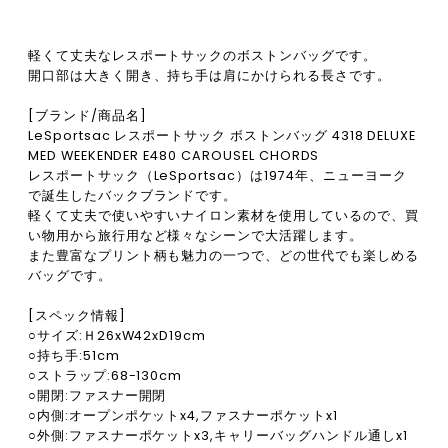
軽くて丈夫なレスポートサックのボストンバッグです。
開口部は大きく開き、持ち手は肩にかけられる長さです。
[ブランド/商品名]
LeSportsac レスポートサック ボストンバッグ 4318 DELUXE
MED WEEKENDER E480 CAROUSEL CHORDS
レスポートサック（LeSportsac）は1974年、ニューヨーク
で誕生したバックブランドです。
軽くて丈夫で使いやすいナイロン素材を使用しているので、買
い物用から旅行用など様々なシーンで大活躍します。
また豊富なプリント柄も魅力の一つで、どの世代でも楽しめる
バッグです。
[スペック情報]
○サイズ:Ｈ26xW42xD19cm
○持ち手:51cm
○ストラップ:68-130cm
○開閉:ファスナー開閉
○内側:オープンポケットx4,ファスナーポケットx1
○外側:ファスナーポケットx3,キャリーバッグハンドル通しx1