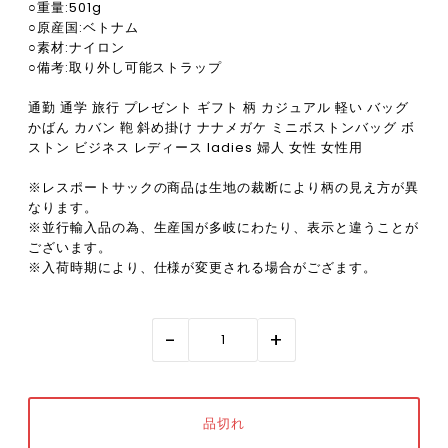
○重量:501g
○原産国:ベトナム
○素材:ナイロン
○備考:取り外し可能ストラップ
通勤 通学 旅行 プレゼント ギフト 柄 カジュアル 軽い バッグ
かばん カバン 鞄 斜め掛け ナナメガケ ミニボストンバッグ ボ
ストン ビジネス レディース ladies 婦人 女性 女性用
※レスポートサックの商品は生地の裁断により柄の見え方が異
なります。
※並行輸入品の為、生産国が多岐にわたり、表示と違うことが
ございます。
※入荷時期により、仕様が変更される場合がござます。
-
+