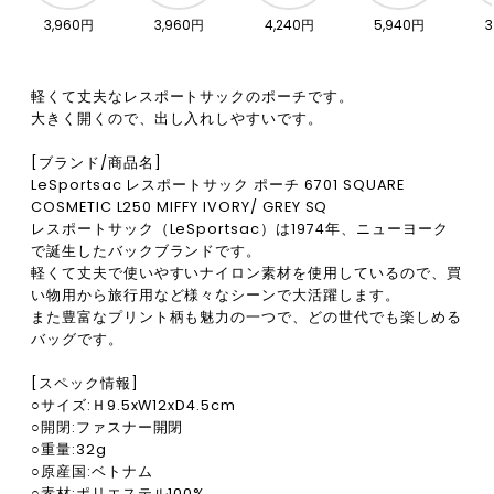
3,960円
3,960円
4,240円
5,940円
3
軽くて丈夫なレスポートサックのポーチです。
大きく開くので、出し入れしやすいです。
[ブランド/商品名]
LeSportsac レスポートサック ポーチ 6701 SQUARE
COSMETIC L250 MIFFY IVORY/ GREY SQ
レスポートサック（LeSportsac）は1974年、ニューヨーク
で誕生したバックブランドです。
軽くて丈夫で使いやすいナイロン素材を使用しているので、買
い物用から旅行用など様々なシーンで大活躍します。
また豊富なプリント柄も魅力の一つで、どの世代でも楽しめる
バッグです。
[スペック情報]
○サイズ:Ｈ9.5xW12xD4.5cm
○開閉:ファスナー開閉
○重量:32g
○原産国:ベトナム
○素材:ポリエステル100%