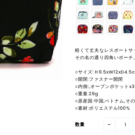
軽くて丈夫なレスポートサック
その名の通り四角いポーチ
○サイズ:Ｈ9.5xW12xD4.5
○開閉:ファスナー開閉
○内側:,オープンポケットx3
○重量:29g
○原産国:中国,ベトナム,そ
○素材:ポリエステル100%
-
数量