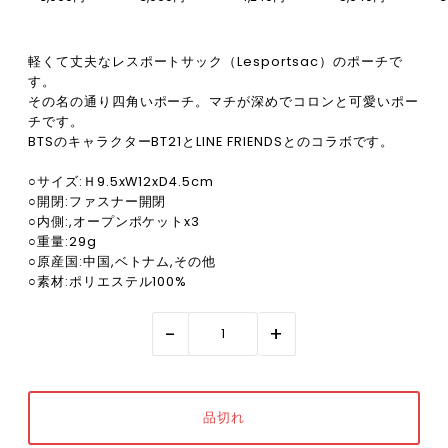
軽くて丈夫なレスポートサック（Lesportsac）のポーチで
す。
その名の通り四角いポーチ。マチが深めでコロンと可愛いポー
チです。
BTSのキャラクターBT21とLINE FRIENDSとのコラボです。
○サイズ:Ｈ9.5xW12xD4.5cm
○開閉:ファスナー開閉
○内側:,オープンポケットx3
○重量:29g
○原産国:中国,ベトナム,その他
○素材:ポリエステル100%
-
+