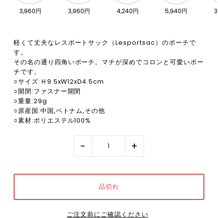
3,960円
3,960円
4,240円
5,940円
3
軽くて丈夫なレスポートサック（Lesportsac）のポーチで
す。
その名の通り四角いポーチ。マチが深めでコロンと可愛いポー
チです。
○サイズ:Ｈ9.5xW12xD4.5cm
○開閉:ファスナー開閉
○重量:29g
○原産国:中国,ベトナム,その他
○素材:ポリエステル100%
-
+
ご注文前にご確認ください