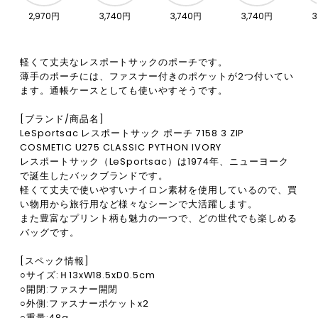
2,970円
3,740円
3,740円
3,740円
3
軽くて丈夫なレスポートサックのポーチです。
薄手のポーチには、ファスナー付きのポケットが2つ付いてい
ます。通帳ケースとしても使いやすそうです。
[ブランド/商品名]
LeSportsac レスポートサック ポーチ 7158 3 ZIP
COSMETIC U275 CLASSIC PYTHON IVORY
レスポートサック（LeSportsac）は1974年、ニューヨーク
で誕生したバックブランドです。
軽くて丈夫で使いやすいナイロン素材を使用しているので、買
い物用から旅行用など様々なシーンで大活躍します。
また豊富なプリント柄も魅力の一つで、どの世代でも楽しめる
バッグです。
[スペック情報]
○サイズ:Ｈ13xW18.5xD0.5cm
○開閉:ファスナー開閉
○外側:ファスナーポケットx2
○重量:48g