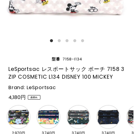
型番
7158-l134
LeSportsac レスポートサック ポーチ 7158 3
ZIP COSMETIC L134 DISNEY 100 MICKEY
Brand: LeSportsac
4,180円
品切れ
2,970円
3,740円
3,740円
3,740円
3