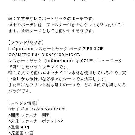
軽くて丈夫なレスポートサックのポーチです。
薄手のポーチには、ファスナー付きのポケットが2つ付いてい
ます。通帳ケースとしても使いやすそうです。
[ブランド/商品名]
LeSportsac レスポートサック ポーチ 7158 3 ZIP
COSMETIC L134 DISNEY 100 MICKEY
レスポートサック（LeSportsac）は1974年、ニューヨーク
で誕生したバックブランドです。
軽くて丈夫で使いやすいナイロン素材を使用しているので、買
い物用から旅行用など様々なシーンで大活躍します。
また豊富なプリント柄も魅力の一つで、どの世代でも楽しめる
バッグです。
[スペック情報]
○サイズ:Ｈ13xW18.5xD0.5cm
○開閉:ファスナー開閉
○外側:ファスナーポケットx2
○重量:48g
○原産国:中国