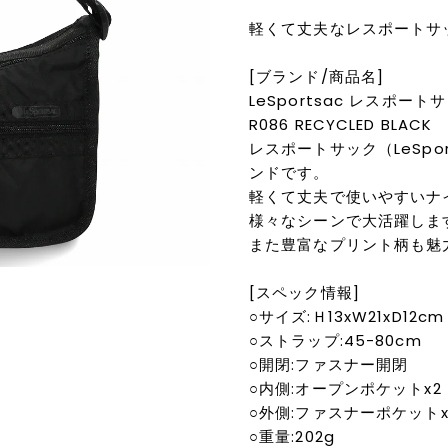
軽くて丈夫なレスポートサ
[ブランド/商品名]
LeSportsac レスポートサ
R086 RECYCLED BLACK
レスポートサック（LeSpo
ンドです。
軽くて丈夫で使いやすいナ
様々なシーンで大活躍しま
また豊富なプリント柄も魅
[スペック情報]
○サイズ:Ｈ13xW21xD12cm
○ストラップ:45-80cm
○開閉:ファスナー開閉
○内側:オープンポケットx2
○外側:ファスナーポケットx
○重量:202g