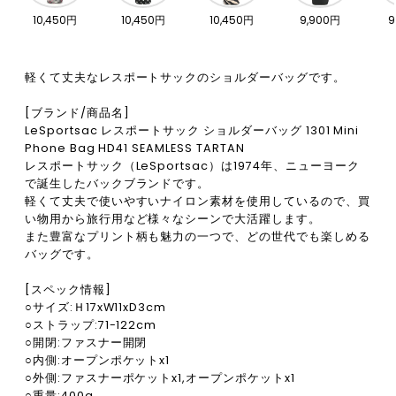
10,450円
10,450円
10,450円
9,900円
9
軽くて丈夫なレスポートサックのショルダーバッグです。
[ブランド/商品名]
LeSportsac レスポートサック ショルダーバッグ 1301 Mini
Phone Bag HD41 SEAMLESS TARTAN
レスポートサック（LeSportsac）は1974年、ニューヨーク
で誕生したバックブランドです。
軽くて丈夫で使いやすいナイロン素材を使用しているので、買
い物用から旅行用など様々なシーンで大活躍します。
また豊富なプリント柄も魅力の一つで、どの世代でも楽しめる
バッグです。
[スペック情報]
○サイズ:Ｈ17xW11xD3cm
○ストラップ:71-122cm
○開閉:ファスナー開閉
○内側:オープンポケットx1
○外側:ファスナーポケットx1,オープンポケットx1
○重量:400g