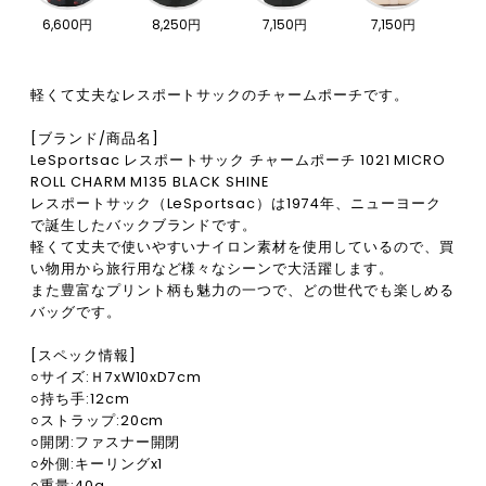
6,600円
8,250円
7,150円
7,150円
軽くて丈夫なレスポートサックのチャームポーチです。
[ブランド/商品名]
LeSportsac レスポートサック チャームポーチ 1021 MICRO
ROLL CHARM M135 BLACK SHINE
レスポートサック（LeSportsac）は1974年、ニューヨーク
で誕生したバックブランドです。
軽くて丈夫で使いやすいナイロン素材を使用しているので、買
い物用から旅行用など様々なシーンで大活躍します。
また豊富なプリント柄も魅力の一つで、どの世代でも楽しめる
バッグです。
[スペック情報]
○サイズ:Ｈ7xW10xD7cm
○持ち手:12cm
○ストラップ:20cm
○開閉:ファスナー開閉
○外側:キーリングx1
○重量:40g