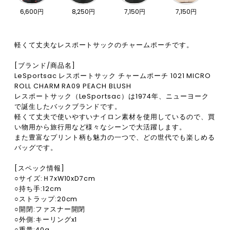
6,600円
8,250円
7,150円
7,150円
軽くて丈夫なレスポートサックのチャームポーチです。
[ブランド/商品名]
LeSportsac レスポートサック チャームポーチ 1021 MICRO
ROLL CHARM RA09 PEACH BLUSH
レスポートサック（LeSportsac）は1974年、ニューヨーク
で誕生したバックブランドです。
軽くて丈夫で使いやすいナイロン素材を使用しているので、買
い物用から旅行用など様々なシーンで大活躍します。
また豊富なプリント柄も魅力の一つで、どの世代でも楽しめる
バッグです。
[スペック情報]
○サイズ:Ｈ7xW10xD7cm
○持ち手:12cm
○ストラップ:20cm
○開閉:ファスナー開閉
○外側:キーリングx1
○重量:40g