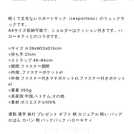
軽くて丈夫なレスポートサック（Lesportsac）のリュックサ
ックです。
A4サイズ収納可能で、ショルダーはクッション付きです。ハ
ローキティとのコラボです。
○サイズ:Ｈ39xW32xD13cm
○持ち手:21cm
○ストラップ:46-84cm
○開閉:ファスナー開閉
○内側:,ファスナーポケットx1
○外側:ファスナー付きマチポケットx1,ファスナー付きポケット
x1
○重量:350g
○原産国:中国,ベトナム,その他
○素材:ポリエステル100%
通勤 通学 旅行 プレゼント ギフト 柄 カジュアル 軽い バッグ
かばん カバン 鞄 バックパック ハローキティ