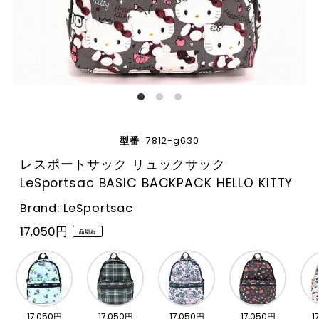
型番
7812-g630
レスポートサック リュックサック
LeSportsac BASIC BACKPACK HELLO KITTY
Brand: LeSportsac
17,050円
品切れ
17,050円
17,050円
17,050円
17,050円
1