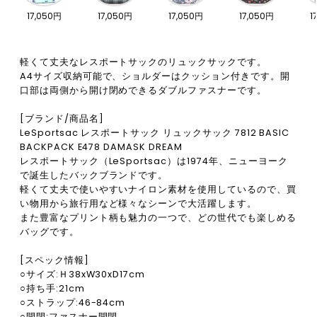
17,050円
17,050円
17,050円
17,050円
1
軽くて丈夫なレスポートサックのリュックサックです。
A4サイズ収納可能で、ショルダーはクッション付きです。開
口部は両側から開け閉めできるダブルファスナーです。
[ブランド/商品名]
LeSportsac レスポートサック リュックサック 7812 BASIC
BACKPACK E478 DAMASK DREAM
レスポートサック（LeSportsac）は1974年、ニューヨーク
で誕生したバックブランドです。
軽くて丈夫で使いやすいナイロン素材を使用しているので、買
い物用から旅行用など様々なシーンで大活躍します。
また豊富なプリント柄も魅力の一つで、どの世代でも楽しめる
バッグです。
[スペック情報]
○サイズ:Ｈ38xW30xD17cm
○持ち手:21cm
○ストラップ:46-84cm
○開閉:ファスナー開閉