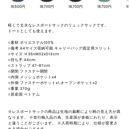
16,500円
18,700円
18,700円
18,700円
1
軽くて丈夫なレスポートサックのリュックサックです。
トートとしても使えます。
○素材:ポリエステル100%
○備考:A4サイズ収納可能 キャリーバッグ固定用スリット
○サイズ:Ｈ35xW32xD13cm
○持ち手:44cm
○ストラップ:47-87cm
○開閉:ファスナー開閉
○内側:メッシュポケットx4
○外側:ファスナーポケットx1,オープンポケットx2
○重量:370g
○原産国:ベトナム
※レスポートサックの商品は生地の裁断により柄の見え方が異
なります。 ※並行輸入品の為、生産国が多岐にわたり、表示
と違うことがございます。 ※入荷時期により、仕様が変更さ
れる場合がござます。