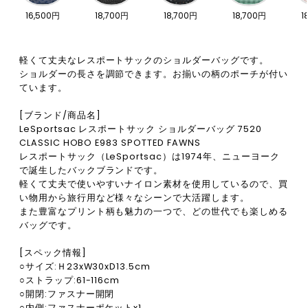
16,500円
18,700円
18,700円
18,700円
1
軽くて丈夫なレスポートサックのショルダーバッグです。
ショルダーの長さを調節できます。お揃いの柄のポーチが付い
ています。
[ブランド/商品名]
LeSportsac レスポートサック ショルダーバッグ 7520
CLASSIC HOBO E983 SPOTTED FAWNS
レスポートサック（LeSportsac）は1974年、ニューヨーク
で誕生したバックブランドです。
軽くて丈夫で使いやすいナイロン素材を使用しているので、買
い物用から旅行用など様々なシーンで大活躍します。
また豊富なプリント柄も魅力の一つで、どの世代でも楽しめる
バッグです。
[スペック情報]
○サイズ:Ｈ23xW30xD13.5cm
○ストラップ:61-116cm
○開閉:ファスナー開閉
○内側:ファスナーポケットx1