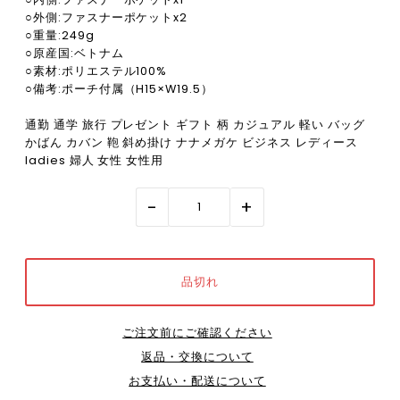
○外側:ファスナーポケットx2
○重量:249g
○原産国:ベトナム
○素材:ポリエステル100%
○備考:ポーチ付属（H15×W19.5）
通勤 通学 旅行 プレゼント ギフト 柄 カジュアル 軽い バッグ
かばん カバン 鞄 斜め掛け ナナメガケ ビジネス レディース
ladies 婦人 女性 女性用
-
+
ご注文前にご確認ください
返品・交換について
お支払い・配送について