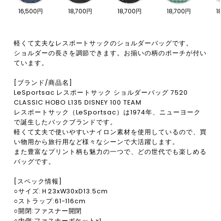
16,500円
18,700円
18,700円
18,700円
1
軽くて丈夫なレスポートサックのショルダーバッグです。
ショルダーの長さを調節できます。お揃いの柄のポーチが付い
ています。
[ブランド/商品名]
LeSportsac レスポートサック ショルダーバッグ 7520
CLASSIC HOBO L135 DISNEY 100 TEAM
レスポートサック（LeSportsac）は1974年、ニューヨーク
で誕生したバックブランドです。
軽くて丈夫で使いやすいナイロン素材を使用しているので、買
い物用から旅行用など様々なシーンで大活躍します。
また豊富なプリント柄も魅力の一つで、どの世代でも楽しめる
バッグです。
[スペック情報]
○サイズ:Ｈ23xW30xD13.5cm
○ストラップ:61-116cm
○開閉:ファスナー開閉
○内側:ファスナーポケットx1