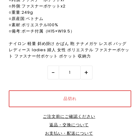
○外側:ファスナーポケットx2
○重量:249g
○原産国:ベトナム
○素材:ポリエステル100%
○備考:ポーチ付属（H15×W19.5）
ナイロン 軽量 斜め掛け かばん 鞄 ナナメガケ レスポ バッグ
レディース ladies 婦人 女性 ポリエステル ファスナーポケッ
ト ファスナー付ポケット ポケット 収納力
-
+
ご注文前にご確認ください
返品・交換について
お支払い・配送について