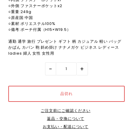
○外側:ファスナーポケットx2
○重量:249g
○原産国:中国
○素材:ポリエステル100%
○備考:ポーチ付属（H15×W19.5）
通勤 通学 旅行 プレゼント ギフト 柄 カジュアル 軽い バッグ
かばん カバン 鞄 斜め掛け ナナメガケ ビジネス レディース
ladies 婦人 女性 女性用
-
+
ご注文前にご確認ください
返品・交換について
お支払い・配送について