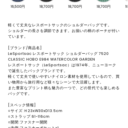
16,500円
18,700円
18,700円
18,700円
1
軽くて丈夫なレスポートサックのショルダーバッグです。
ショルダーの長さを調節できます。お揃いの柄のポーチが付い
ています。
[ブランド/商品名]
LeSportsac レスポートサック ショルダーバッグ 7520
CLASSIC HOBO E984 WATERCOLOR GARDEN
レスポートサック（LeSportsac）は1974年、ニューヨーク
で誕生したバックブランドです。
軽くて丈夫で使いやすいナイロン素材を使用しているので、買
い物用から旅行用など様々なシーンで大活躍します。
また豊富なプリント柄も魅力の一つで、どの世代でも楽しめる
バッグです。
[スペック情報]
○サイズ:Ｈ23xW30xD13.5cm
○ストラップ:61-116cm
○開閉:ファスナー開閉
○内側:ファスナーポケットx1