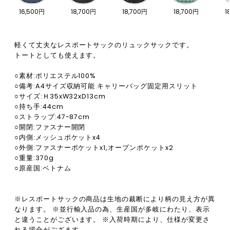
16,500円
18,700円
18,700円
18,700円
1
軽くて丈夫なレスポートサックのリュックサックです。
トートとしても使えます。
○素材:ポリエステル100%
○備考:A4サイズ収納可能 キャリーバッグ固定用スリット
○サイズ:Ｈ35xW32xD13cm
○持ち手:44cm
○ストラップ:47-87cm
○開閉:ファスナー開閉
○内側:メッシュポケットx4
○外側:ファスナーポケットx1,オープンポケットx2
○重量:370g
○原産国:ベトナム
※レスポートサックの商品は生地の裁断により柄の見え方が異
なります。 ※並行輸入品の為、生産国が多岐にわたり、表示
と違うことがございます。 ※入荷時期により、仕様が変更さ
れる場合がござます。