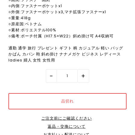
○内側:ファスナーポケットx1
○外側:ファスナーポケットx3,マチ拡張ファスナーx1
○重量:418g
○原産国:ベトナム
○素材:ポリエステル100%
○備考:ポーチ付属（H17.5×W22）斜め掛け可 A4収納可
通勤 通学 旅行 プレゼント ギフト 柄 カジュアル 軽い バッグ
かばん カバン 鞄 斜め掛け ナナメガケ ビジネス レディース
ladies 婦人 女性 女性用
-
+
ご注文前にご確認ください
返品・交換について
お支払い・配送について