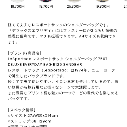
18,700円
18,700円
25,300円
19,800円
2
軽くて丈夫なレスポートサックのショルダーバッグです。
『デラックスエブリディ』にはファスナー口が2つあり荷物の
整理に便利です。マチも拡張できます。A4サイズも収納でき
ます。
[ブランド/商品名]
LeSportsac レスポートサック ショルダーバッグ 7507
DELUXE EVERYDAY BAG R129 SANDBAR
レスポートサック（LeSportsac）は1974年、ニューヨーク
で誕生したバックブランドです。
軽くて丈夫で使いやすいナイロン素材を使用しているので、買
い物用から旅行用など様々なシーンで大活躍します。
また豊富なプリント柄も魅力の一つで、どの世代でも楽しめる
バッグです。
[スペック情報]
○サイズ:Ｈ27xW35xD14cm
○ストラップ:68-129cm
○開閉:ファスナー開閉