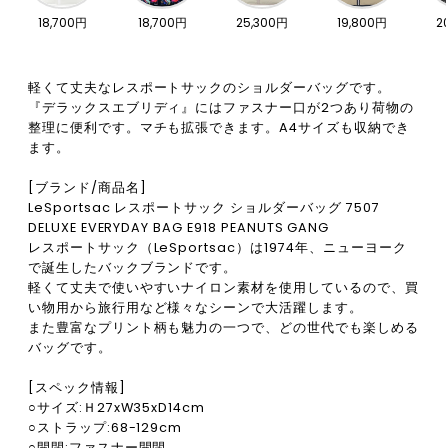
18,700円
18,700円
25,300円
19,800円
2
軽くて丈夫なレスポートサックのショルダーバッグです。
『デラックスエブリディ』にはファスナー口が2つあり荷物の
整理に便利です。マチも拡張できます。A4サイズも収納でき
ます。
[ブランド/商品名]
LeSportsac レスポートサック ショルダーバッグ 7507
DELUXE EVERYDAY BAG E918 PEANUTS GANG
レスポートサック（LeSportsac）は1974年、ニューヨーク
で誕生したバックブランドです。
軽くて丈夫で使いやすいナイロン素材を使用しているので、買
い物用から旅行用など様々なシーンで大活躍します。
また豊富なプリント柄も魅力の一つで、どの世代でも楽しめる
バッグです。
[スペック情報]
○サイズ:Ｈ27xW35xD14cm
○ストラップ:68-129cm
○開閉:ファスナー開閉