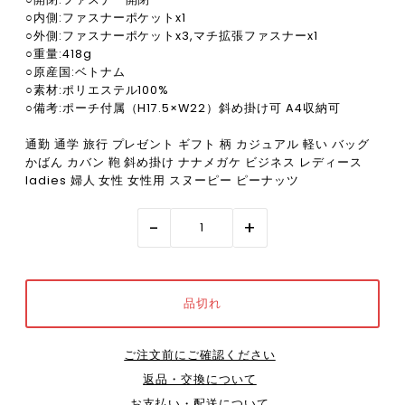
○内側:ファスナーポケットx1
○外側:ファスナーポケットx3,マチ拡張ファスナーx1
○重量:418g
○原産国:ベトナム
○素材:ポリエステル100%
○備考:ポーチ付属（H17.5×W22）斜め掛け可 A4収納可
通勤 通学 旅行 プレゼント ギフト 柄 カジュアル 軽い バッグ
かばん カバン 鞄 斜め掛け ナナメガケ ビジネス レディース
ladies 婦人 女性 女性用 スヌーピー ピーナッツ
-
+
ご注文前にご確認ください
返品・交換について
お支払い・配送について