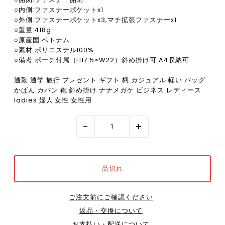
○内側:ファスナーポケットx1
○外側:ファスナーポケットx3,マチ拡張ファスナーx1
○重量:418g
○原産国:ベトナム
○素材:ポリエステル100%
○備考:ポーチ付属（H17.5×W22）斜め掛け可 A4収納可
通勤 通学 旅行 プレゼント ギフト 柄 カジュアル 軽い バッグ
かばん カバン 鞄 斜め掛け ナナメガケ ビジネス レディース
ladies 婦人 女性 女性用
-
+
ご注文前にご確認ください
返品・交換について
お支払い・配送について