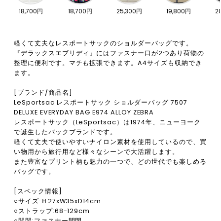
18,700円
18,700円
25,300円
19,800円
2
軽くて丈夫なレスポートサックのショルダーバッグです。
『デラックスエブリディ』にはファスナー口が2つあり荷物の
整理に便利です。マチも拡張できます。A4サイズも収納でき
ます。
[ブランド/商品名]
LeSportsac レスポートサック ショルダーバッグ 7507
DELUXE EVERYDAY BAG E974 ALLOY ZEBRA
レスポートサック（LeSportsac）は1974年、ニューヨーク
で誕生したバックブランドです。
軽くて丈夫で使いやすいナイロン素材を使用しているので、買
い物用から旅行用など様々なシーンで大活躍します。
また豊富なプリント柄も魅力の一つで、どの世代でも楽しめる
バッグです。
[スペック情報]
○サイズ:Ｈ27xW35xD14cm
○ストラップ:68-129cm
○開閉:ファスナー開閉