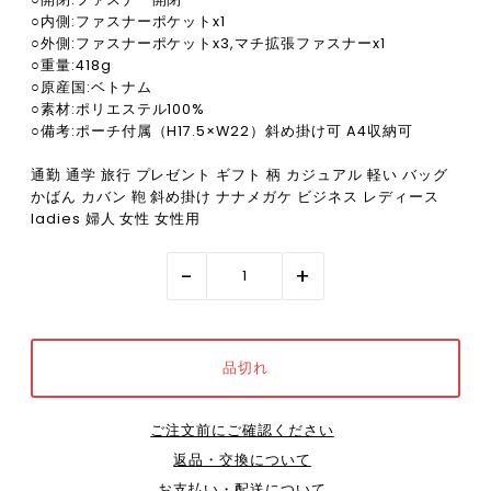
○内側:ファスナーポケットx1
○外側:ファスナーポケットx3,マチ拡張ファスナーx1
○重量:418g
○原産国:ベトナム
○素材:ポリエステル100%
○備考:ポーチ付属（H17.5×W22）斜め掛け可 A4収納可
通勤 通学 旅行 プレゼント ギフト 柄 カジュアル 軽い バッグ
かばん カバン 鞄 斜め掛け ナナメガケ ビジネス レディース
ladies 婦人 女性 女性用
-
+
ご注文前にご確認ください
返品・交換について
お支払い・配送について