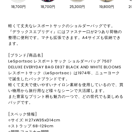
18,700円
18,700円
25,300円
19,800円
2
軽くて丈夫なレスポートサックのショルダーバッグです。
『デラックスエブリディ』にはファスナー口が2つあり荷物の
整理に便利です。マチも拡張できます。A4サイズも収納でき
ます。
[ブランド/商品名]
LeSportsac レスポートサック ショルダーバッグ 7507
DELUXE EVERYDAY BAG E837 BLACK AND WHITE BLOOMS
レスポートサック（LeSportsac）は1974年、ニューヨーク
で誕生したバックブランドです。
軽くて丈夫で使いやすいナイロン素材を使用しているので、買
い物用から旅行用など様々なシーンで大活躍します。
また豊富なプリント柄も魅力の一つで、どの世代でも楽しめる
バッグです。
[スペック情報]
○サイズ:Ｈ27xW35xD14cm
○ストラップ:68-129cm
○開閉:ファスナー開閉