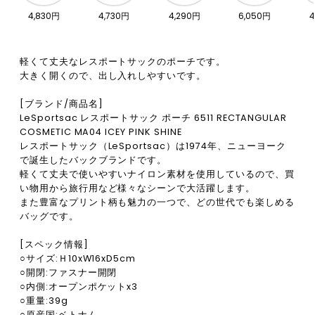
4,830円
4,730円
4,290円
6,050円
4
軽くて丈夫なレスポートサックのポーチです。
大きく開くので、出し入れしやすいです。
[ブランド/商品名]
LeSportsac レスポートサック ポーチ 6511 RECTANGULAR
COSMETIC MA04 ICEY PINK SHINE
レスポートサック（LeSportsac）は1974年、ニューヨーク
で誕生したバックブランドです。
軽くて丈夫で使いやすいナイロン素材を使用しているので、買
い物用から旅行用など様々なシーンで大活躍します。
また豊富なプリント柄も魅力の一つで、どの世代でも楽しめる
バッグです。
[スペック情報]
○サイズ:Ｈ10xW16xD5cm
○開閉:ファスナー開閉
○内側:オープンポケットx3
○重量:39g
○原産国:ベトナム