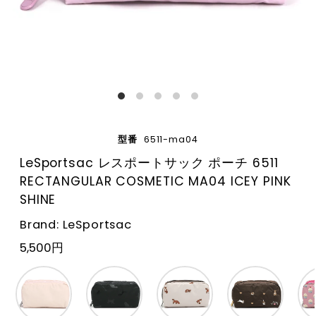
型番
6511-ma04
LeSportsac レスポートサック ポーチ 6511
RECTANGULAR COSMETIC MA04 ICEY PINK
SHINE
Brand: LeSportsac
5,500円