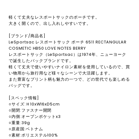
軽くて丈夫なレスポートサックのポーチです。
大きく開くので、出し入れしやすいです。
[ブランド/商品名]
LeSportsac レスポートサック ポーチ 6511 RECTANGULAR
COSMETIC HB50 LOVE NOTES BERRY
レスポートサック（LeSportsac）は1974年、ニューヨーク
で誕生したバックブランドです。
軽くて丈夫で使いやすいナイロン素材を使用しているので、買
い物用から旅行用など様々なシーンで大活躍します。
また豊富なプリント柄も魅力の一つで、どの世代でも楽しめる
バッグです。
[スペック情報]
○サイズ:Ｈ10xW16xD5cm
○開閉:ファスナー開閉
○内側:オープンポケットx3
○重量:39g
○原産国:ベトナム
○素材:ポリエステル100%