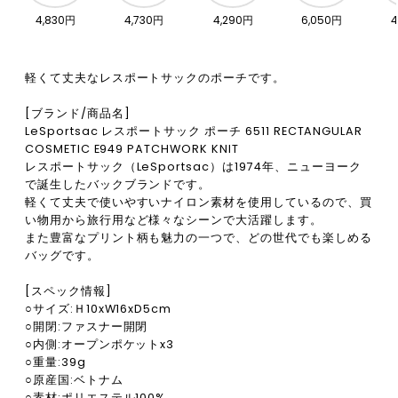
4,830円
4,730円
4,290円
6,050円
4
軽くて丈夫なレスポートサックのポーチです。
[ブランド/商品名]
LeSportsac レスポートサック ポーチ 6511 RECTANGULAR
COSMETIC E949 PATCHWORK KNIT
レスポートサック（LeSportsac）は1974年、ニューヨーク
で誕生したバックブランドです。
軽くて丈夫で使いやすいナイロン素材を使用しているので、買
い物用から旅行用など様々なシーンで大活躍します。
また豊富なプリント柄も魅力の一つで、どの世代でも楽しめる
バッグです。
[スペック情報]
○サイズ:Ｈ10xW16xD5cm
○開閉:ファスナー開閉
○内側:オープンポケットx3
○重量:39g
○原産国:ベトナム
○素材:ポリエステル100%