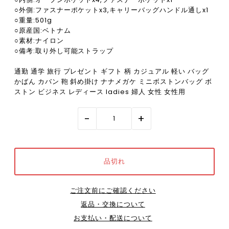
○外側:ファスナーポケットx3,キャリーバッグハンドル通しx1
○重量:501g
○原産国:ベトナム
○素材:ナイロン
○備考:取り外し可能ストラップ
通勤 通学 旅行 プレゼント ギフト 柄 カジュアル 軽い バッグ
かばん カバン 鞄 斜め掛け ナナメガケ ミニボストンバッグ ボ
ストン ビジネス レディース ladies 婦人 女性 女性用
-
+
ご注文前にご確認ください
返品・交換について
お支払い・配送について