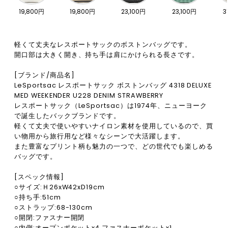
19,800円
19,800円
23,100円
23,100円
3
軽くて丈夫なレスポートサックのボストンバッグです。
開口部は大きく開き、持ち手は肩にかけられる長さです。
[ブランド/商品名]
LeSportsac レスポートサック ボストンバッグ 4318 DELUXE
MED WEEKENDER U228 DENIM STRAWBERRY
レスポートサック（LeSportsac）は1974年、ニューヨーク
で誕生したバックブランドです。
軽くて丈夫で使いやすいナイロン素材を使用しているので、買
い物用から旅行用など様々なシーンで大活躍します。
また豊富なプリント柄も魅力の一つで、どの世代でも楽しめる
バッグです。
[スペック情報]
○サイズ:Ｈ26xW42xD19cm
○持ち手:51cm
○ストラップ:68-130cm
○開閉:ファスナー開閉
○内側:オープンポケットx4,ファスナーポケットx1