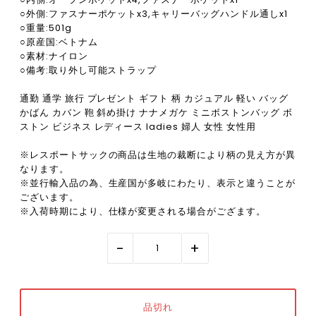
○外側:ファスナーポケットx3,キャリーバッグハンドル通しx1
○重量:501g
○原産国:ベトナム
○素材:ナイロン
○備考:取り外し可能ストラップ
通勤 通学 旅行 プレゼント ギフト 柄 カジュアル 軽い バッグ
かばん カバン 鞄 斜め掛け ナナメガケ ミニボストンバッグ ボ
ストン ビジネス レディース ladies 婦人 女性 女性用
※レスポートサックの商品は生地の裁断により柄の見え方が異
なります。
※並行輸入品の為、生産国が多岐にわたり、表示と違うことが
ございます。
※入荷時期により、仕様が変更される場合がござます。
-
+