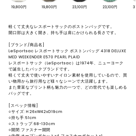
19,800円
19,800円
23,100円
23,100円
3
軽くて丈夫なレスポートサックのボストンバッグです。
開口部は大きく開き、持ち手は肩にかけられる長さです。
[ブランド/商品名]
LeSportsac レスポートサック ボストンバッグ 4318 DELUXE
MED WEEKENDER E570 PEARL PLAID
レスポートサック（LeSportsac）は1974年、ニューヨーク
で誕生したバックブランドです。
軽くて丈夫で使いやすいナイロン素材を使用しているので、買
い物用から旅行用など様々なシーンで大活躍します。
また豊富なプリント柄も魅力の一つで、どの世代でも楽しめる
バッグです。
[スペック情報]
○サイズ:Ｈ26xW42xD19cm
○持ち手:51cm
○ストラップ:68-130cm
○開閉:ファスナー開閉
○内側:オープンポケットx4,ファスナーポケットx1