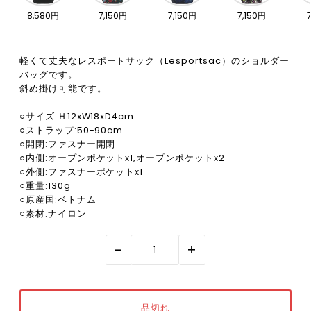
8,580円
7,150円
7,150円
7,150円
軽くて丈夫なレスポートサック（Lesportsac）のショルダー
バッグです。
斜め掛け可能です。
○サイズ:Ｈ12xW18xD4cm
○ストラップ:50-90cm
○開閉:ファスナー開閉
○内側:オープンポケットx1,オープンポケットx2
○外側:ファスナーポケットx1
○重量:130g
○原産国:ベトナム
○素材:ナイロン
-
+