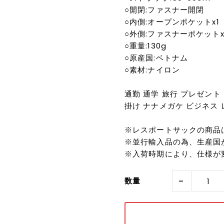
○開閉:ファスナー開閉
○内側:オープンポケットx1
○外側:ファスナーポケットx
○重量:130g
○原産国:ベトナム
○素材:ナイロン
通勤 通学 旅行 プレゼント 
掛け ナナメガケ ビジネス レ
※レスポートサックの商品
※並行輸入品の為、生産国
※入荷時期により、仕様が
-
数量