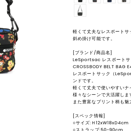
軽くて丈夫なレスポートサ
斜め掛け可能です。
[ブランド/商品名]
LeSportsac レスポートサ
CROSSBODY BELT BAG E
レスポートサック（LeSpo
ンドです。
軽くて丈夫で使いやすいナ
様々なシーンで大活躍しま
また豊富なプリント柄も魅
[スペック情報]
○サイズ:Ｈ12xW18xD4cm
○ストラップ:50-90cm