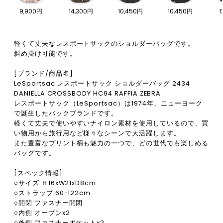
9,900円
14,300円
10,450円
10,450円
1
軽くて丈夫なレスポートサックのショルダーバッグです。
斜め掛け可能です。
[ブランド/商品名]
LeSportsac レスポートサック ショルダーバッグ 2434
DANIELLA CROSSBODY HC94 RAFFIA ZEBRA
レスポートサック（LeSportsac）は1974年、ニューヨーク
で誕生したバックブランドです。
軽くて丈夫で使いやすいナイロン素材を使用しているので、買
い物用から旅行用など様々なシーンで大活躍します。
また豊富なプリント柄も魅力の一つで、どの世代でも楽しめる
バッグです。
[スペック情報]
○サイズ:Ｈ16xW21xD8cm
○ストラップ:60-122cm
○開閉:ファスナー開閉
○内側:オープンx2
○外側:ファスナーポケットx2