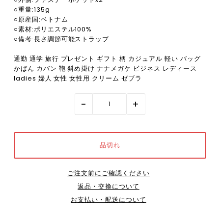
○重量:135g
○原産国:ベトナム
○素材:ポリエステル100%
○備考:長さ調節可能ストラップ
通勤 通学 旅行 プレゼント ギフト 柄 カジュアル 軽い バッグ
かばん カバン 鞄 斜め掛け ナナメガケ ビジネス レディース
ladies 婦人 女性 女性用 クリーム ゼブラ
-
+
ご注文前にご確認ください
返品・交換について
お支払い・配送について