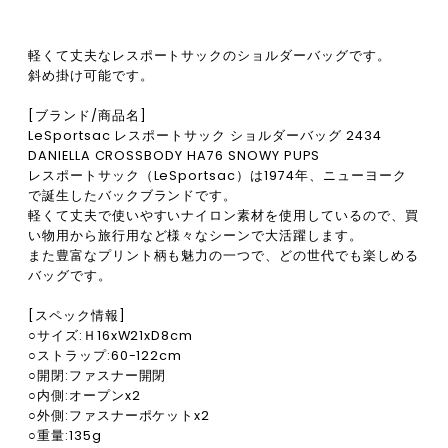
軽くて丈夫なレスポートサックのショルダーバッグです。
斜め掛け可能です。
[ブランド/商品名]
LeSportsac レスポートサック ショルダーバッグ 2434
DANIELLA CROSSBODY HA76 SNOWY PUPS
レスポートサック（LeSportsac）は1974年、ニューヨーク
で誕生したバックブランドです。
軽くて丈夫で使いやすいナイロン素材を使用しているので、買
い物用から旅行用など様々なシーンで大活躍します。
また豊富なプリント柄も魅力の一つで、どの世代でも楽しめる
バッグです。
[スペック情報]
○サイズ:Ｈ16xW21xD8cm
○ストラップ:60-122cm
○開閉:ファスナー開閉
○内側:オープンx2
○外側:ファスナーポケットx2
○重量:135g