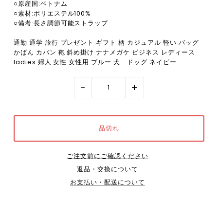
○原産国:ベトナム
○素材:ポリエステル100%
○備考:長さ調節可能ストラップ
通勤 通学 旅行 プレゼント ギフト 柄 カジュアル 軽い バッグ
かばん カバン 鞄 斜め掛け ナナメガケ ビジネス レディース
ladies 婦人 女性 女性用 ブルー 犬 ドッグ ネイビー
-
+
ご注文前にご確認ください
返品・交換について
お支払い・配送について