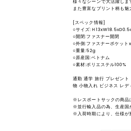
様々なシーンで大活躍しま
また豊富なプリント柄も魅
[スペック情報]
○サイズ:Ｈ13xW18.5xD0.
○開閉:ファスナー開閉
○外側:ファスナーポケットx
○重量:52g
○原産国:ベトナム
○素材:ポリエステル100%
通勤 通学 旅行 プレゼント
物 小物入れ ビジネス レディ
※レスポートサックの商品
※並行輸入品の為、生産国
※入荷時期により、仕様が