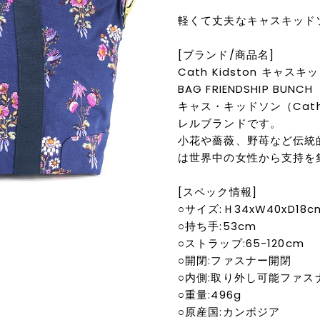
軽くて丈夫なキャスキッド
[ブランド/商品名]
Cath Kidston キャスキ
BAG FRIENDSHIP BUNCH
キャス・キッドソン（Cat
レルブランドです。
小花や薔薇、野苺など伝統
は世界中の女性から支持を
[スペック情報]
○サイズ:Ｈ34xW40xD18c
○持ち手:53cm
○ストラップ:65-120cm
○開閉:ファスナー開閉
○内側:取り外し可能ファス
○重量:496g
○原産国:カンボジア