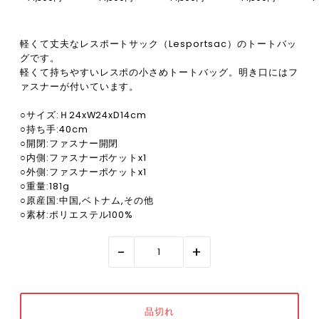
軽くて丈夫なレスポートサック（Lesportsac）のトートバッ
グです。
軽くて持ちやすいレスポの小さめトートバッグ。明き口にはフ
ァスナーが付いています。
○サイズ:Ｈ24xW24xD14cm
○持ち手:40cm
○開閉:ファスナー開閉
○内側:ファスナーポケットx1
○外側:ファスナーポケットx1
○重量:181g
○原産国:中国,ベトナム,その他
○素材:ポリエステル100%
-
+