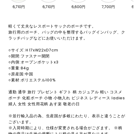
6,710円
6,710円
6,600円
7,700円
6
軽くて丈夫なレスポートサックのポーチです。
旅行用のポーチ、バッグの中を整理するバッグインバッグ、ク
ラッチバッグなどにお使いいただけます。
○サイズ:Ｈ17xW22xD7cm
○開閉:ファスナー開閉
○内側:オープンポケットx3
○重量:84g
○原産国:中国
○素材:ポリエステル100%
通勤 通学 旅行 プレゼント ギフト 柄 カジュアル 軽い コスメ
ポーチ 化粧ポーチ 小物 小物入れ ビジネス レディース ladies
婦人 女性 女性用花柄 あす楽 敬老の日
※並行輸入品の為、生産国が多岐にわたり、表示と違うことが
ございます。
※入荷時期により、仕様が変更される場合がござます。 ※柄
物の商品は生地の裁断により柄の見え方が異なります。