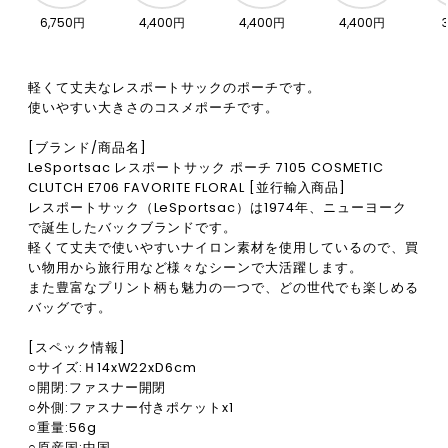
6,750円
4,400円
4,400円
4,400円
軽くて丈夫なレスポートサックのポーチです。
使いやすい大きさのコスメポーチです。
[ブランド/商品名]
LeSportsac レスポートサック ポーチ 7105 COSMETIC
CLUTCH E706 FAVORITE FLORAL [並行輸入商品]
レスポートサック（LeSportsac）は1974年、ニューヨーク
で誕生したバックブランドです。
軽くて丈夫で使いやすいナイロン素材を使用しているので、買
い物用から旅行用など様々なシーンで大活躍します。
また豊富なプリント柄も魅力の一つで、どの世代でも楽しめる
バッグです。
[スペック情報]
○サイズ:Ｈ14xW22xD6cm
○開閉:ファスナー開閉
○外側:ファスナー付きポケットx1
○重量:56g
○原産国:中国