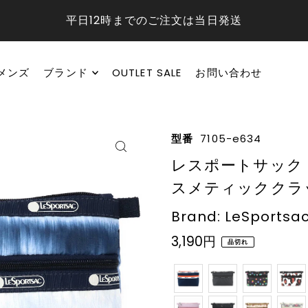
平日12時までのご注文は当日発送
メンズ
ブランド
OUTLET SALE
お問い合わせ
型番
7105-e634
レスポートサック ポーチ
スメティッククラッチ
Brand: LeSportsa
3,190円
品切れ