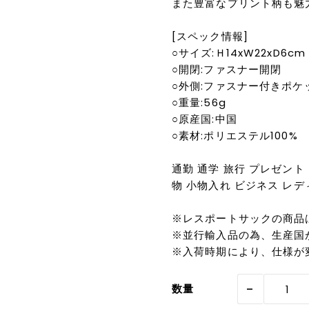
また豊富なプリント柄も魅
[スペック情報]
○サイズ:Ｈ14xW22xD6cm
○開閉:ファスナー開閉
○外側:ファスナー付きポケッ
○重量:56g
○原産国:中国
○素材:ポリエステル100%
通勤 通学 旅行 プレゼント
物 小物入れ ビジネス レディ
※レスポートサックの商品
※並行輸入品の為、生産国
※入荷時期により、仕様が
-
数量