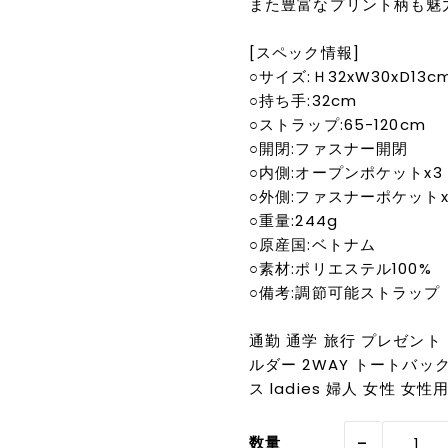
また豊富なプリント柄も魅
[スペック情報]
○サイズ:Ｈ32xW30xD13c
○持ち手:32cm
○ストラップ:65-120cm
○開閉:ファスナー開閉
○内側:オープンポケットx3
○外側:ファスナーポケットx
○重量:244g
○原産国:ベトナム
○素材:ポリエステル100%
○備考:調節可能ストラップ
通勤 通学 旅行 プレゼント 
ルダー 2WAY トートバッ
ス ladies 婦人 女性 女性
-
数量