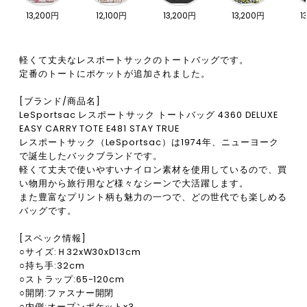
13,200円
12,100円
13,200円
13,200円
1
軽くて丈夫なレスポートサックのトートバッグです。
定番のトートにポケットが追加されました。
[ブランド/商品名]
LeSportsac レスポートサック トートバッグ 4360 DELUXE
EASY CARRY TOTE E481 STAY TRUE
レスポートサック（LeSportsac）は1974年、ニューヨーク
で誕生したバックブランドです。
軽くて丈夫で使いやすいナイロン素材を使用しているので、買
い物用から旅行用など様々なシーンで大活躍します。
また豊富なプリント柄も魅力の一つで、どの世代でも楽しめる
バッグです。
[スペック情報]
○サイズ:Ｈ32xW30xD13cm
○持ち手:32cm
○ストラップ:65-120cm
○開閉:ファスナー開閉
○内側:オープンポケットx3