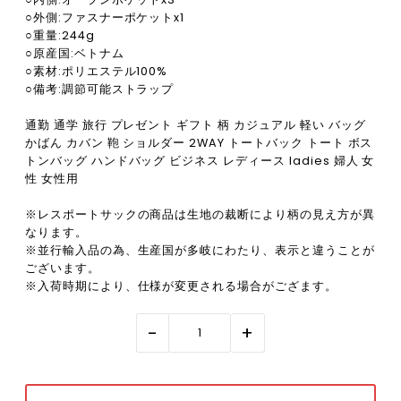
○外側:ファスナーポケットx1
○重量:244g
○原産国:ベトナム
○素材:ポリエステル100%
○備考:調節可能ストラップ
通勤 通学 旅行 プレゼント ギフト 柄 カジュアル 軽い バッグ
かばん カバン 鞄 ショルダー 2WAY トートバック トート ボス
トンバッグ ハンドバッグ ビジネス レディース ladies 婦人 女
性 女性用
※レスポートサックの商品は生地の裁断により柄の見え方が異
なります。
※並行輸入品の為、生産国が多岐にわたり、表示と違うことが
ございます。
※入荷時期により、仕様が変更される場合がござます。
-
+