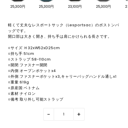
25,300円
25,300円
23,100円
25,300円
2
軽くて丈夫なレスポートサック（Lesportsac）のボストンバ
ッグです。
開口部は大きく開き、持ち手は肩にかけられる長さです。
○サイズ:Ｈ32xW52xD25cm
○持ち手:51cm
○ストラップ:58-110cm
○開閉:ファスナー開閉
○内側:オープンポケットx4
○外側:ファスナーポケットx3,キャリーバッグハンドル通しx1
○重量:619g
○原産国:ベトナム
○素材:ナイロン
○備考:取り外し可能ストラップ
-
+