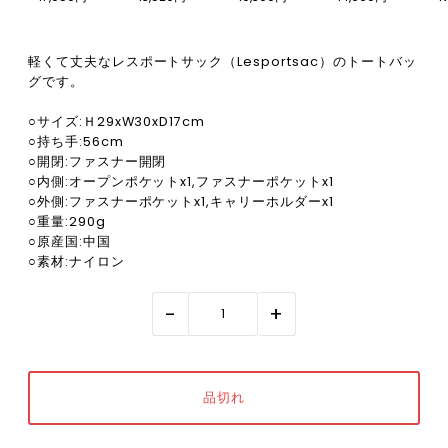
軽くて丈夫なレスポートサック（Lesportsac）のトートバッ
グです。
○サイズ:Ｈ29xW30xD17cm
○持ち手:56cm
○開閉:ファスナー開閉
○内側:オープンポケットx1,ファスナーポケットx1
○外側:ファスナーポケットx1,キャリーホルダーx1
○重量:290g
○原産国:中国
○素材:ナイロン
-
+