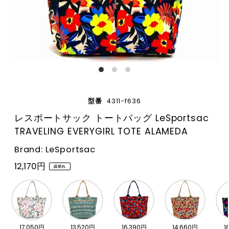
型番
4311-f636
レスポートサック トートバッグ LeSportsac
TRAVELING EVERYGIRL TOTE ALAMEDA
Brand: LeSportsac
12,170円
品切れ
17,050円
13,520円
16,390円
14,660円
1